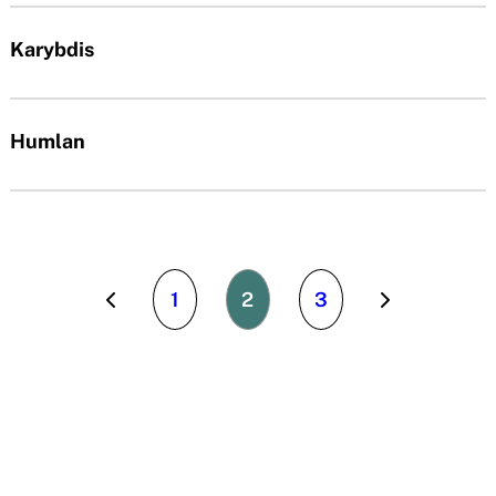
Karybdis
Humlan
1
2
3
P
N
r
ä
e
s
v
t
i
a