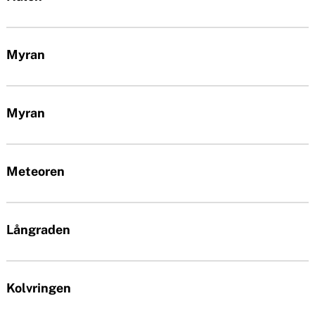
n
o
u
n
Myran
t
e
Myran
n
t
Meteoren
Långraden
Kolvringen