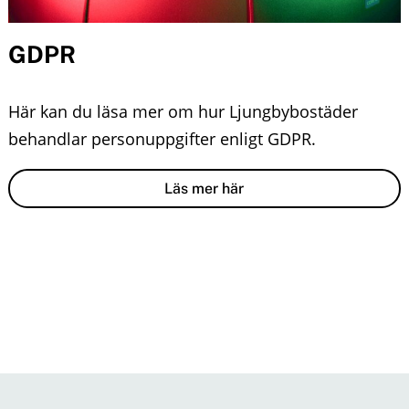
n
o
u
GDPR
n
t
Här kan du läsa mer om hur Ljungbybostäder
e
behandlar personuppgifter enligt GDPR.
n
Läs mer här
t