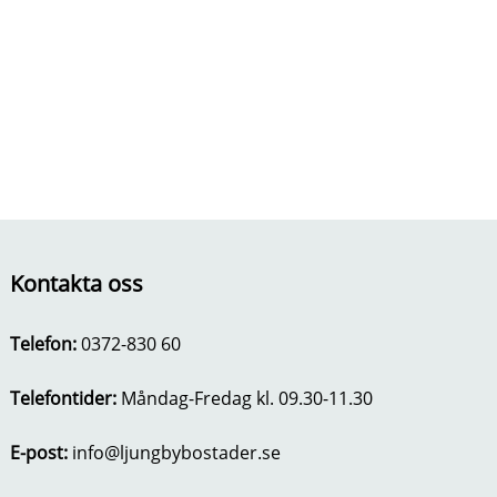
n
o
u
n
t
e
n
t
Kontakta oss
Telefon:
0372-830 60
Telefontider:
Måndag-Fredag kl. 09.30-11.30
E-post:
info@ljungbybostader.se