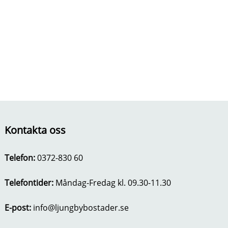
n
o
u
n
t
e
n
t
Kontakta oss
Telefon:
0372-830 60
Telefontider:
Måndag-Fredag kl. 09.30-11.30
E-post:
info@ljungbybostader.se