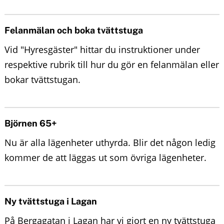
n
o
u
Felanmälan och boka tvättstuga
n
Vid "Hyresgäster" hittar du instruktioner under
t
respektive rubrik till hur du gör en felanmälan eller
e
bokar tvättstugan.
n
t
Björnen 65+
Nu är alla lägenheter uthyrda. Blir det någon ledig
kommer de att läggas ut som övriga lägenheter.
Ny tvättstuga i Lagan
På Bergagatan i Lagan har vi gjort en ny tvättstuga