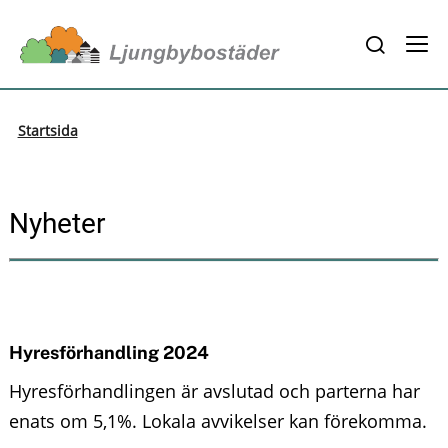
J
S
u
S
h
h
m
o
w
Startsida
o
p
s
w
e
t
a
s
Nyheter
r
o
c
i
h
m
b
d
o
a
x
e
i
Hyresförhandling 2024
m
Hyresförhandlingen är avslutad och parterna har
n
enats om 5,1%. Lokala avvikelser kan förekomma.
e
c