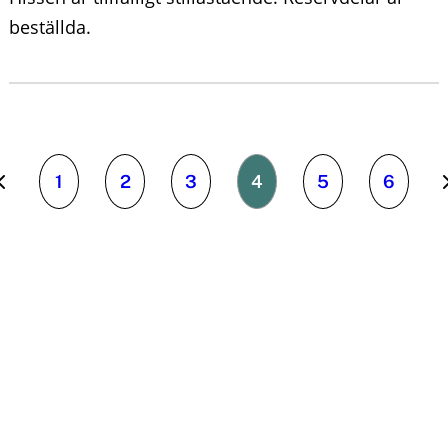
beställda.
1
2
3
4
5
6
N
ä
s
t
a