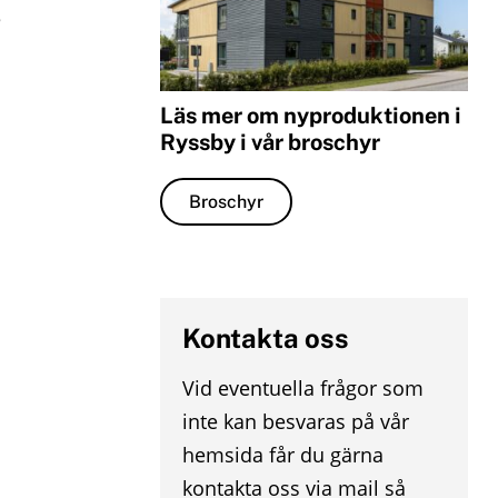
e
o
m
x
e
Läs mer om nyproduktionen i
n
Ryssby i vår broschyr
u
Broschyr
Kontakta oss
Vid eventuella frågor som
inte kan besvaras på vår
hemsida får du gärna
kontakta oss via mail så