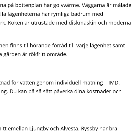
erna på bottenplan har golvvärme. Väggarna är målad
v. Alla lägenheterna har rymliga badrum med
tork. Köken är utrustade med diskmaskin och moderna
nen finns tillhörande förråd till varje lägenhet samt
 gården är rökfritt område.
tnad för vatten genom individuell mätning – IMD.
ing. Du kan på så sätt påverka dina kostnader och
mitt emellan Ljungby och Alvesta. Ryssby har bra