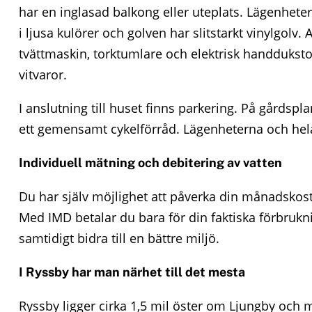
har en inglasad balkong eller uteplats. Lägenhet
o
i ljusa kulörer och golven har slitstarkt vinylgol
n
tvättmaskin, torktumlare och elektrisk handduks
vitvaror.
t
e
I anslutning till huset finns parkering. På gårdspla
ett gemensamt cykelförråd. Lägenheterna och hela
n
t
Individuell mätning och debitering av vatten
Du har själv möjlighet att påverka din månadskos
Med IMD betalar du bara för din faktiska förbrukn
samtidigt bidra till en bättre miljö.
I Ryssby har man närhet till det mesta
Ryssby ligger cirka 1,5 mil öster om Ljungby och 