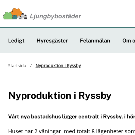
J
u
m
Ledigt
Hyresgäster
Felanmälan
Om o
p
t
Startsida
/
Nyproduktion i Ryssby
o
m
Nyproduktion i Ryssby
a
i
Vårt nya bostadshus ligger centralt i Ryssby, i 
n
c
Huset har 2 våningar med totalt 8 lägenheter som