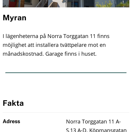
n
o
u
Myran
n
t
I lägenheterna på Norra Torggatan 11 finns
e
möjlighet att installera tvättpelare mot en
månadskostnad. Garage finns i huset.
n
t
Fakta
Norra Torggatan 11 A-
Adress
S,13 A-D. Köpmansgatan