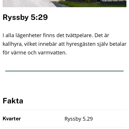
n
o
u
Ryssby 5:29
n
t
I alla lägenheter finns det tvättpelare. Det är
e
kallhyra, vilket innebär att hyresgästen själv betalar
för värme och varmvatten.
n
t
Fakta
Ryssby 5.29
Kvarter