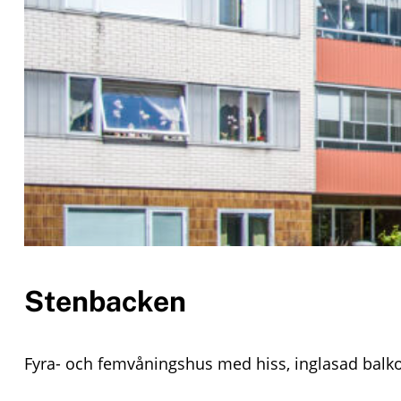
o
n
t
e
n
t
Stenbacken
Fyra- och femvåningshus med hiss, inglasad balk