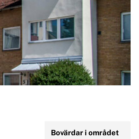
o
m
x
e
n
u
Bovärdar i området