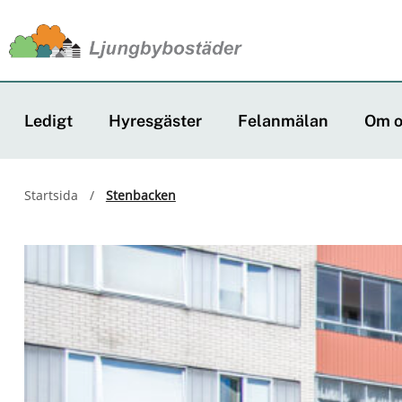
J
u
m
Ledigt
Hyresgäster
Felanmälan
Om o
p
t
Startsida
/
Stenbacken
o
m
a
i
n
c