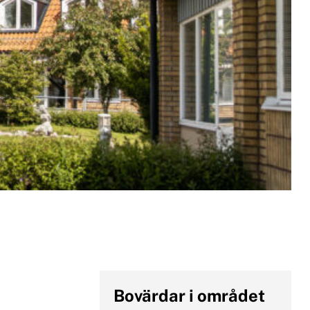
o
m
x
e
n
u
Bovärdar i området