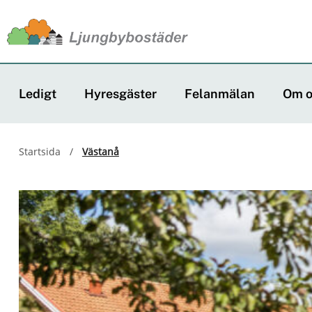
J
u
m
Ledigt
Hyresgäster
Felanmälan
Om o
p
t
Startsida
/
Västanå
o
m
a
i
n
c