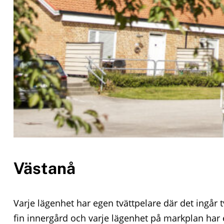
o
n
t
e
n
t
Västanå
Varje lägenhet har egen tvättpelare där det ingår
fin innergård och varje lägenhet på markplan har 