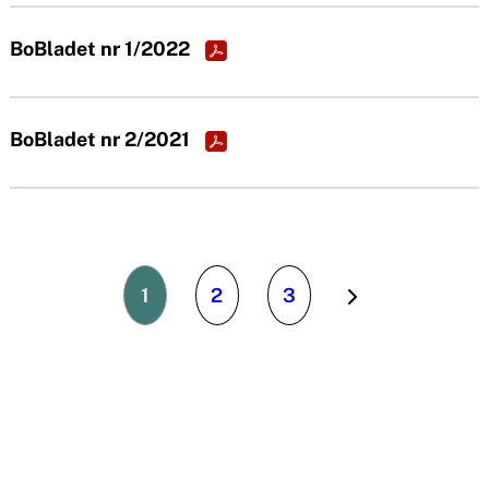
BoBladet nr 1/2022
BoBladet nr 2/2021
1
2
3
N
ä
s
t
a